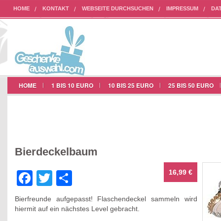
HOME
KONTAKT
WEBSEITE DURCHSUCHEN
IMPRESSUM
DA
AUF UNSERER WEBSEITE WERBEN
HOME
1 BIS 10 EURO
10 BIS 25 EURO
25 BIS 50 EURO
Bierdeckelbaum
16,99 €
Facebook
Twitter
Teilen
Bierfreunde aufgepasst! Flaschendeckel sammeln wird
hiermit auf ein nächstes Level gebracht.