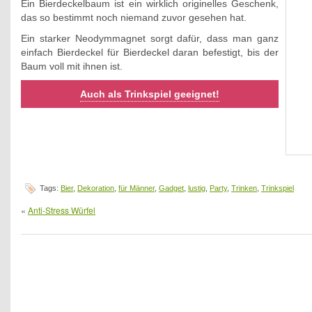
Ein Bierdeckelbaum ist ein wirklich originelles Geschenk,
das so bestimmt noch niemand zuvor gesehen hat.
Ein starker Neodymmagnet sorgt dafür, dass man ganz
einfach Bierdeckel für Bierdeckel daran befestigt, bis der
Baum voll mit ihnen ist.
Auch als Trinkspiel geeignet!
Tags:
Bier
,
Dekoration
,
für Männer
,
Gadget
,
lustig
,
Party
,
Trinken
,
Trinkspiel
«
Anti-Stress Würfel