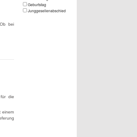
Geburtstag
Junggesellenabschied
 Ob bei
für die
t einem
eferung