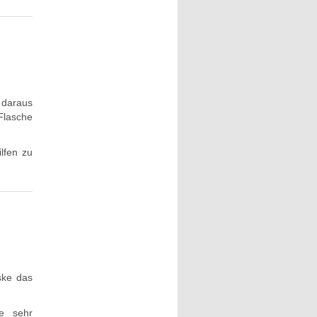
 daraus
Flasche
lfen zu
ske das
e sehr