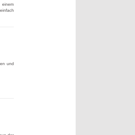
u einem
 einfach
gen und