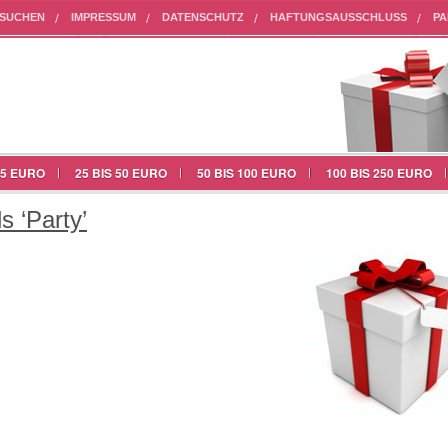
HSUCHEN
IMPRESSUM
DATENSCHUTZ
HAFTUNGSAUSSCHLUSS
PA
25 EURO
25 BIS 50 EURO
50 BIS 100 EURO
100 BIS 250 EURO
s ‘Party’