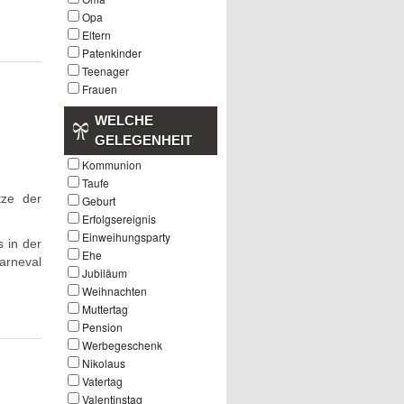
Opa
Eltern
Patenkinder
Teenager
Frauen
WELCHE
GELEGENHEIT
Kommunion
Taufe
tze der
Geburt
Erfolgsereignis
Einweihungsparty
 in der
Ehe
arneval
Jubiläum
Weihnachten
Muttertag
Pension
Werbegeschenk
Nikolaus
Vatertag
Valentinstag