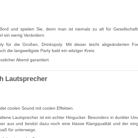
rd und spielen Sie, denn man ist niemals zu alt für Gesellschafts
l ein wenig Verändern.
ly für die Großen, Drinkopoly. Mit dieser leicht abgeänderten F
h die langweiligste Party bald ein witziger Kreis.
esslicher Abend garantiert.
h Lautsprecher
det coolen Sound mit coolen Effekten.
altene Lautsprecher ist ein echter Hingucker. Besonders in dunkler U
uper aus und besitzt dazu noch eine klasse Klangqualität und der ein
paß für unterwegs.