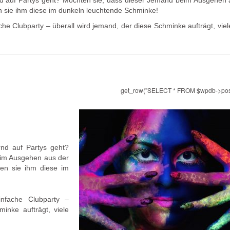
d auf Partys geht? Möchten sie, dass dieser Jemand beim Ausgehen 
 sie ihm diese im dunkeln leuchtende Schminke!
he Clubparty – überall wird jemand, der diese Schminke aufträgt, viel
get_row("SELECT * FROM $wpdb->pos
nd auf Partys geht?
eim Ausgehen aus der
en sie ihm diese im
infache Clubparty –
inke aufträgt, viele