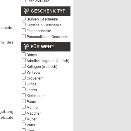
über 250 Euro
GESCHENK TYP
Blumen Geschenke
Gutschein Geschenke
spiele.
Fotogeschenke
Personalisierte Geschenke
orm des
FÜR WEN?
Baby's
Arbeitskollegen (männlich)
Kollegen (weiblich)
Verliebte
Großeltern
Jungs
Lehrer
Kleinkinder
Paare
Männer
mgebung
Mädchen
gebaute
Mütter
Väter
Oma