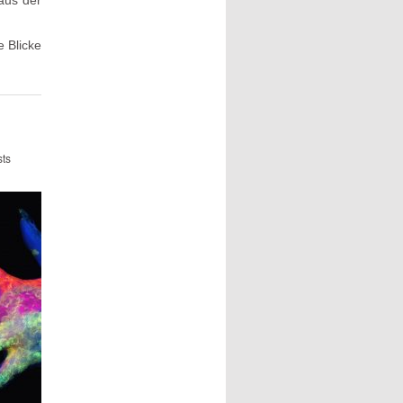
aus der
e Blicke
ts