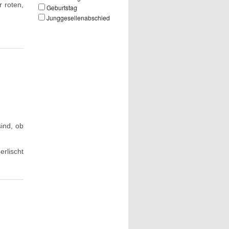
 roten,
Geburtstag
Junggesellenabschied
ind, ob
rlischt