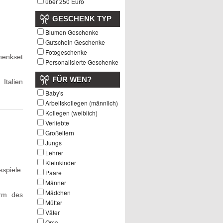
über 250 Euro
GESCHENK TYP
Blumen Geschenke
Gutschein Geschenke
Fotogeschenke
henkset
Personalisierte Geschenke
FÜR WEN?
Italien
Baby's
Arbeitskollegen (männlich)
Kollegen (weiblich)
Verliebte
Großeltern
Jungs
Lehrer
Kleinkinder
spiele.
Paare
Männer
Mädchen
orm des
Mütter
Väter
Oma