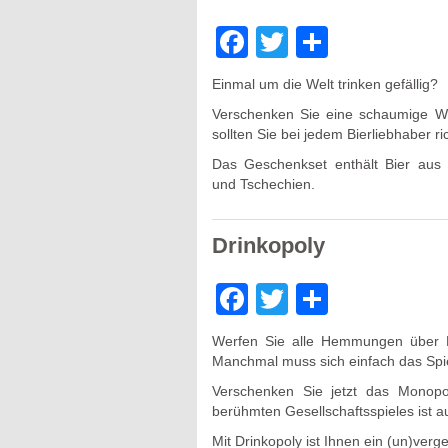
Facebook
Twitter
Teilen
Einmal um die Welt trinken gefällig?
Verschenken Sie eine schaumige We
sollten Sie bei jedem Bierliebhaber ric
Das Geschenkset enthält Bier aus 
und Tschechien.
Drinkopoly
Facebook
Twitter
Teilen
Werfen Sie alle Hemmungen über Bo
Manchmal muss sich einfach das Spie
Verschenken Sie jetzt das Monopo
berühmten Gesellschaftsspieles ist auc
Mit Drinkopoly ist Ihnen ein (un)verg