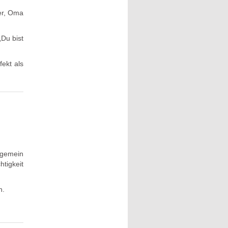
er, Oma
„Du bist
fekt als
ngemein
tigkeit
n.