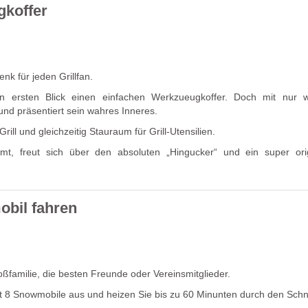
gkoffer
enk für jeden Grillfan.
en ersten Blick einen einfachen Werkzueugkoffer. Doch mit nur 
und präsentiert sein wahres Inneres.
ill und gleichzeitig Stauraum für Grill-Utensilien.
t, freut sich über den absoluten „Hingucker“ und ein super orig
bil fahren
ßfamilie, die besten Freunde oder Vereinsmitglieder.
 8 Snowmobile aus und heizen Sie bis zu 60 Minunten durch den Sch