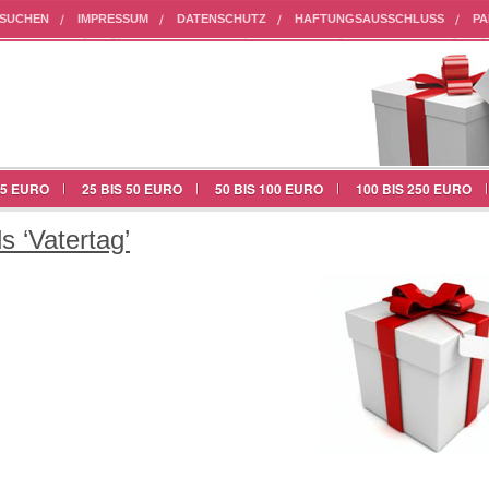
HSUCHEN
IMPRESSUM
DATENSCHUTZ
HAFTUNGSAUSSCHLUSS
PA
25 EURO
25 BIS 50 EURO
50 BIS 100 EURO
100 BIS 250 EURO
s ‘Vatertag’