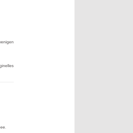
wenigen
inelles
nee.