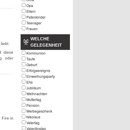
Opa
Eltern
Patenkinder
Teenager
Frauen
WELCHE
liebt.
GELEGENHEIT
d diese
Kommunion
ag oder
Taufe
Geburt
Erfolgsereignis
Einweihungsparty
Ehe
Jubiläum
Weihnachten
Muttertag
Pension
Werbegeschenk
Nikolaus
Fire in
Vatertag
Valentinstag