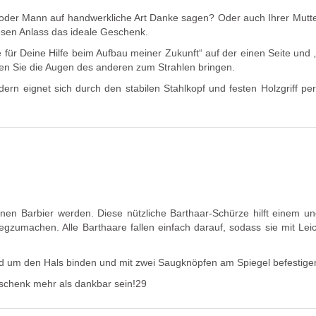
 oder Mann auf handwerkliche Art Danke sagen? Oder auch Ihrer Mutt
esen Anlass das ideale Geschenk.
für Deine Hilfe beim Aufbau meiner Zukunft“ auf der einen Seite und 
en Sie die Augen des anderen zum Strahlen bringen.
dern eignet sich durch d
en stabilen Stahlkopf und festen Holzgriff per
enen Barbier werden. Diese nützliche Barthaar-Schürze hilft einem u
gzumachen. Alle Barthaare fallen einfach darauf, sodass sie mit Leich
nd um den Hals binden und mit zwei Saugknöpfen am Spiegel befestige
schenk mehr als dankbar sein!29