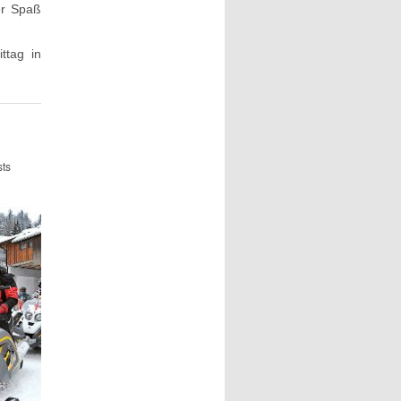
er Spaß
ttag in
ts