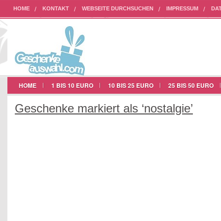
HOME
KONTAKT
WEBSEITE DURCHSUCHEN
IMPRESSUM
DA
AUF UNSERER WEBSEITE WERBEN
HOME
1 BIS 10 EURO
10 BIS 25 EURO
25 BIS 50 EURO
Geschenke markiert als ‘nostalgie’