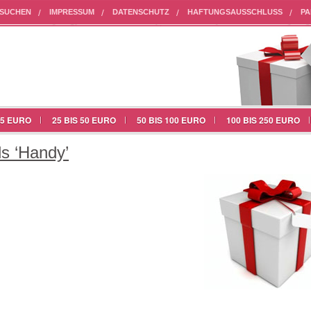
HSUCHEN
IMPRESSUM
DATENSCHUTZ
HAFTUNGSAUSSCHLUSS
PA
25 EURO
25 BIS 50 EURO
50 BIS 100 EURO
100 BIS 250 EURO
s ‘Handy’