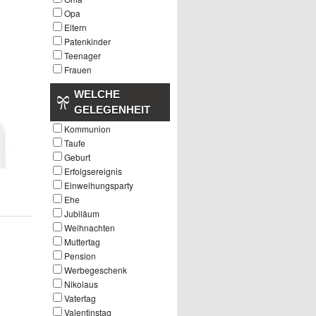
Opa
Eltern
Patenkinder
Teenager
Frauen
WELCHE
GELEGENHEIT
Kommunion
Taufe
Geburt
Erfolgsereignis
Einweihungsparty
Ehe
Jubiläum
Weihnachten
Muttertag
Pension
Werbegeschenk
Nikolaus
Vatertag
Valentinstag