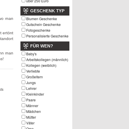
über 250 Euro
GESCHENK TYP
 wo man
Blumen Geschenke
Gutschein Geschenke
Fotogeschenke
t ertönt
Personalisierte Geschenke
tandort
FÜR WEN?
enn man
Baby's
ss!
Arbeitskollegen (männlich)
Kollegen (weiblich)
Verliebte
Großeltern
Jungs
Lehrer
ts
Kleinkinder
Paare
Männer
Mädchen
Mütter
Väter
Oma