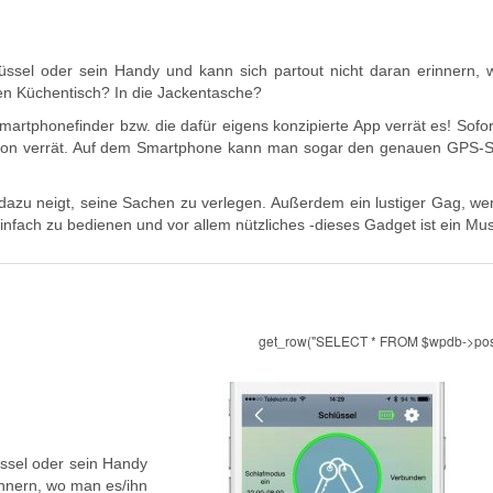
üssel oder sein Handy und kann sich partout nicht daran erinnern,
 den Küchentisch? In die Jackentasche?
martphonefinder bzw. die dafür eigens konzipierte App verrät es! Sofor
sition verrät. Auf dem Smartphone kann man sogar den genauen GPS-S
 dazu neigt, seine Sachen zu verlegen. Außerdem ein lustiger Gag, w
einfach zu bedienen und vor allem nützliches -dieses Gadget ist ein Mu
get_row("SELECT * FROM $wpdb->pos
ssel oder sein Handy
innern, wo man es/ihn