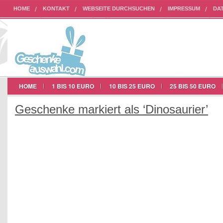
HOME
KONTAKT
WEBSEITE DURCHSUCHEN
IMPRESSUM
DA
AUF UNSERER WEBSEITE WERBEN
HOME
1 BIS 10 EURO
10 BIS 25 EURO
25 BIS 50 EURO
Geschenke markiert als ‘Dinosaurier’