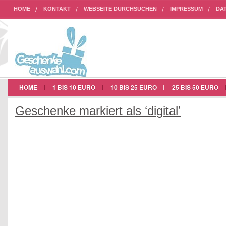
HOME
KONTAKT
WEBSEITE DURCHSUCHEN
IMPRESSUM
DA
AUF UNSERER WEBSEITE WERBEN
HOME
1 BIS 10 EURO
10 BIS 25 EURO
25 BIS 50 EURO
Geschenke markiert als ‘digital’