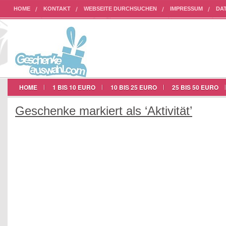
HOME
KONTAKT
WEBSEITE DURCHSUCHEN
IMPRESSUM
DA
AUF UNSERER WEBSEITE WERBEN
HOME
1 BIS 10 EURO
10 BIS 25 EURO
25 BIS 50 EURO
Geschenke markiert als ‘Aktivität’