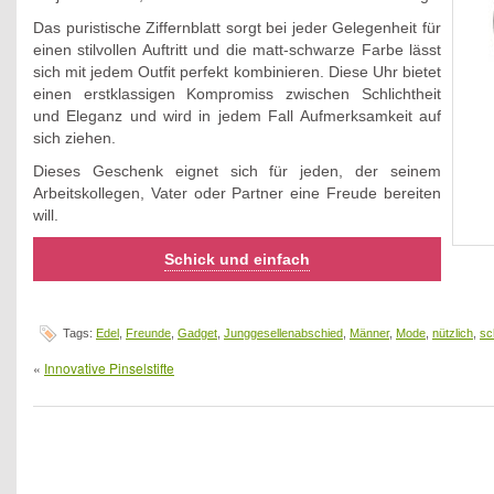
Das puristische Ziffernblatt sorgt bei jeder Gelegenheit für
einen stilvollen Auftritt und die matt-schwarze Farbe lässt
sich mit jedem Outfit perfekt kombinieren. Diese Uhr bietet
einen erstklassigen Kompromiss zwischen Schlichtheit
und Eleganz und wird in jedem Fall Aufmerksamkeit auf
sich ziehen.
Dieses Geschenk eignet sich für jeden, der seinem
Arbeitskollegen, Vater oder Partner eine Freude bereiten
will.
Schick und einfach
Tags:
Edel
,
Freunde
,
Gadget
,
Junggesellenabschied
,
Männer
,
Mode
,
nützlich
,
sc
«
Innovative Pinselstifte