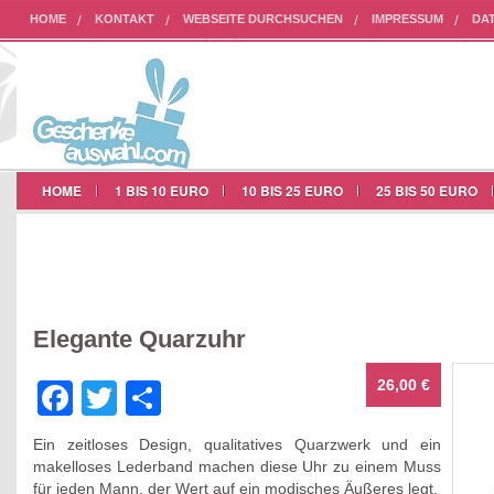
HOME
KONTAKT
WEBSEITE DURCHSUCHEN
IMPRESSUM
DA
AUF UNSERER WEBSEITE WERBEN
HOME
1 BIS 10 EURO
10 BIS 25 EURO
25 BIS 50 EURO
Elegante Quarzuhr
26,00 €
Facebook
Twitter
Teilen
Ein zeitloses Design, qualitatives Quarzwerk und ein
makelloses Lederband machen diese Uhr zu einem Muss
für jeden Mann, der Wert auf ein modisches Äußeres legt.