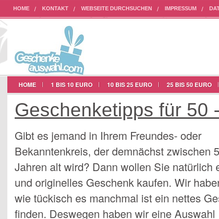
HOME
KONTAKT
WEBSEITE DURCHSUCHEN
IMPRESSUM
DA
AUF UNSERER WEBSEITE WERBEN
HOME
1 BIS 10 EURO
10 BIS 25 EURO
25 BIS 50 EURO
Geschenketipps für 50 
Gibt es jemand in Ihrem Freundes- oder
Bekanntenkreis, der demnächst zwischen 
Jahren alt wird? Dann wollen Sie natürlich
und originelles Geschenk kaufen. Wir haben
wie tückisch es manchmal ist ein nettes G
finden. Deswegen haben wir eine Auswahl