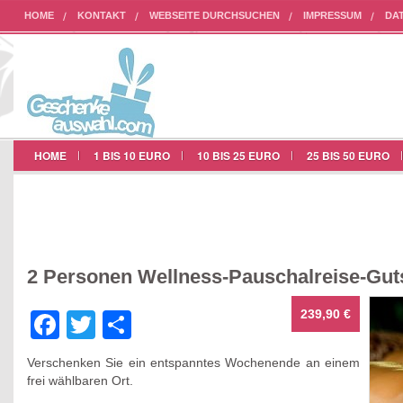
HOME
KONTAKT
WEBSEITE DURCHSUCHEN
IMPRESSUM
DA
AUF UNSERER WEBSEITE WERBEN
HOME
1 BIS 10 EURO
10 BIS 25 EURO
25 BIS 50 EURO
2 Personen Wellness-Pauschalreise-Gut
239,90 €
Facebook
Twitter
Teilen
Verschenken Sie ein entspanntes Wochenende an einem
frei wählbaren Ort.